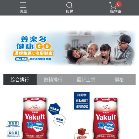
0
選單
搜尋
購物車
優酪乳
益生菌
青汁
養樂多
高級鮮乳
綜合排行
熱銷排行
最新上架
價格