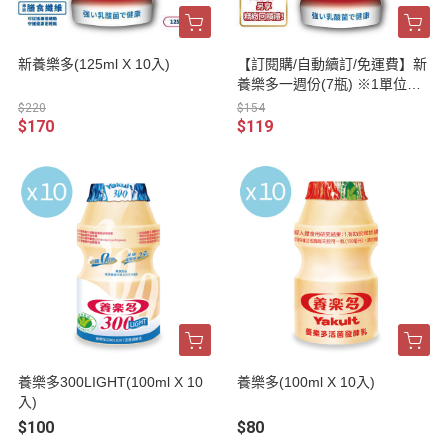
新養樂多(125ml X 10入)
【訂閱購/自動續訂/免運費】新
養樂多一週份(7瓶) ※1單位為7
瓶，最低起訂量為2單位(14瓶)
$220
$154
$170
$119
養樂多300LIGHT(100ml X 10
養樂多(100ml X 10入)
入)
$100
$80