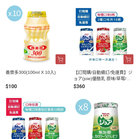
養樂多300(100ml X 10入)
【訂閱購/自動續訂/免運費】ジ
ョア(joie)優酪乳 原味/草莓/無
加糖，每種口味6瓶(共18瓶)
$100
$360