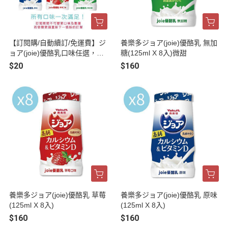
【訂閱購/自動續訂/免運費】ジ
養樂多ジョア(joie)優酪乳 無加
ョア(joie)優酪乳口味任選，每
糖(125ml X 8入)微甜
種口味最低訂量為18瓶起(訂閱
$20
$160
期間不可更換)
養樂多ジョア(joie)優酪乳 草莓
養樂多ジョア(joie)優酪乳 原味
(125ml X 8入)
(125ml X 8入)
$160
$160