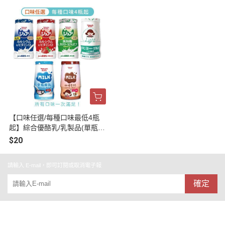
【口味任選/每種口味最低4瓶
起】綜合優酪乳/乳製品(單瓶20
元)
$20
請輸入 E-mail，即可訂閱或取消電子報
確定
關於