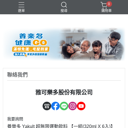
0
選單
搜尋
購物車
優酪乳
益生菌
青汁
養樂多
高級鮮乳
聯絡我們
雅可樂多股份有限公司
我要詢問
養樂多 Yakult 超無限運動飲料 【一組(320ml X 6入)】