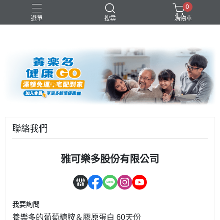
0
選單
搜尋
購物車
優酪乳
益生菌
青汁
養樂多
高級鮮乳
聯絡我們
雅可樂多股份有限公司
我要詢問
養樂多的葡萄糖胺＆膠原蛋白 60天份