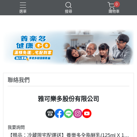
0
選單
搜尋
購物車
優酪乳
益生菌
青汁
養樂多
高級鮮乳
聯絡我們
雅可樂多股份有限公司
我要詢問
【贈品：冷藏限宅配運送】養樂多全脂鮮乳(125ml X 1