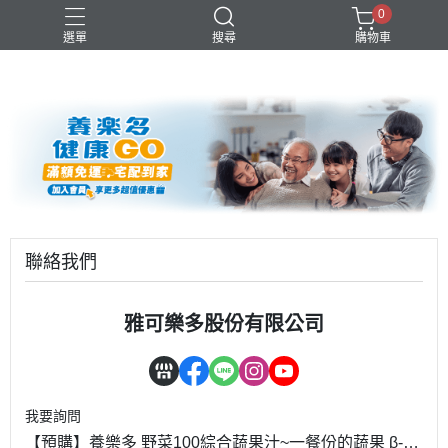
0
選單
搜尋
購物車
優酪乳
益生菌
青汁
養樂多
高級鮮乳
聯絡我們
雅可樂多股份有限公司
我要詢問
【預購】養樂多 野菜100綜合蔬果汁~一餐份的蔬果 β-胡